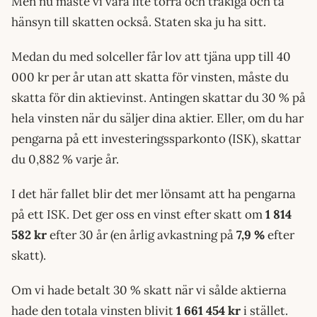
Men nu måste vi vara lite torra och tråkiga och ta
hänsyn till skatten också. Staten ska ju ha sitt.
Medan du med solceller får lov att tjäna upp till 40
000 kr per år utan att skatta för vinsten, måste du
skatta för din aktievinst. Antingen skattar du 30 % på
hela vinsten när du säljer dina aktier. Eller, om du har
pengarna på ett investeringssparkonto (ISK), skattar
du 0,882 % varje år.
I det här fallet blir det mer lönsamt att ha pengarna
på ett ISK. Det ger oss en vinst efter skatt om
1 814
582 kr
efter 30 år (en årlig avkastning på
7,9 %
efter
skatt).
Om vi hade betalt 30 % skatt när vi sålde aktierna
hade den totala vinsten blivit
1 661 454 kr
i stället.