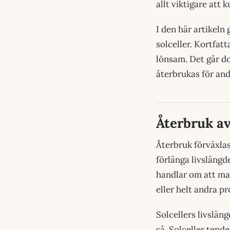
allt viktigare att 
I den här artikeln
solceller. Kortfatt
lönsam. Det går do
återbrukas för and
Återbruk av
Återbruk förväxlas
förlänga livsläng
handlar om att ma
eller helt andra p
Solcellers livslän
så. Solceller tend