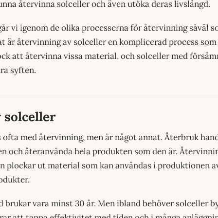
kunna återvinna solceller och även utöka deras livslängd.
 går vi igenom de olika processerna för återvinning såväl 
at är återvinning av solceller en komplicerad process som i
ck att återvinna vissa material, och solceller med försäm
ra syften.
 solceller
 ofta med återvinning, men är något annat. Återbruk hand
den och återanvända hela produkten som den är. Återvinn
n plockar ut material som kan användas i produktionen av
rodukter.
gd brukar vara minst 30 år. Men ibland behöver solceller by
erar att tappa effektivitet med tiden och i många anläggni