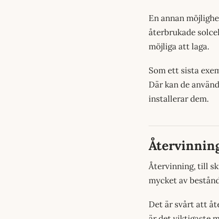
En annan möjlighet
återbrukade solcell
möjliga att laga.
Som ett sista exem
Där kan de använda
installerar dem.
Återvinnin
Återvinning, till s
mycket av bestånds
Det är svårt att å
är det viktigaste m