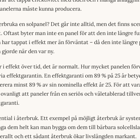
panelerna måste kunna producera.
rbruka en solpanel? Det går inte alltid, men det finns sc
. Oftast byter man inte en panel för att den inte längre fu
n har tappat i effekt mer än förväntat – då den inte längre
gjorde när den var ny.
r i effekt över tid, det är normalt. Hur mycket panelen för
via effektgarantin. En effektgaranti om 89 % på 25 år bety
rera minst 89 % av sin nominella effekt år 25. För att vara
ovanligt att paneler från en seriös och väletablerad tillv
tgaranti.
ential i återbruk. Ett exempel på möjligt återbruk är system
länga dem helt kan man bygga om dem till bärbara solcellsl
rallt och ett sådant återbruk ökar livslängden markant.