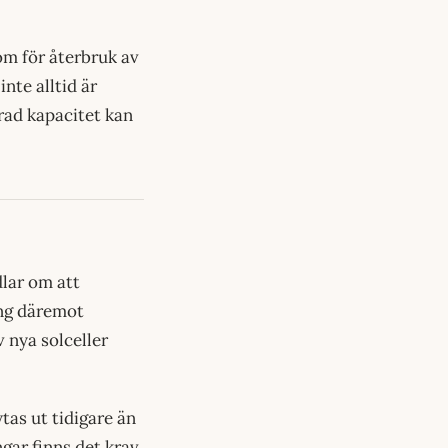
som för återbruk av
nte alltid är
rad kapacitet kan
lar om att
ing däremot
 nya solceller
tas ut tidigare än
ngar finns det krav