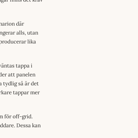
enarion där
ngerar alls, utan
 producerar lika
väntas tappa i
der att panelen
 tydlig så är det
erkare tappar mer
 för off-grid.
addare. Dessa kan