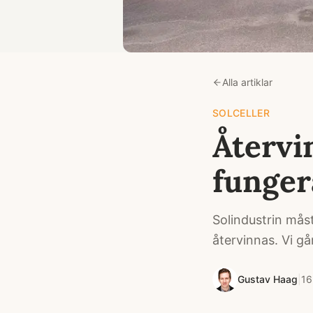
Alla artiklar
SOLCELLER
Återvin
funger
Solindustrin mås
återvinnas. Vi g
Gustav Haag
|
16