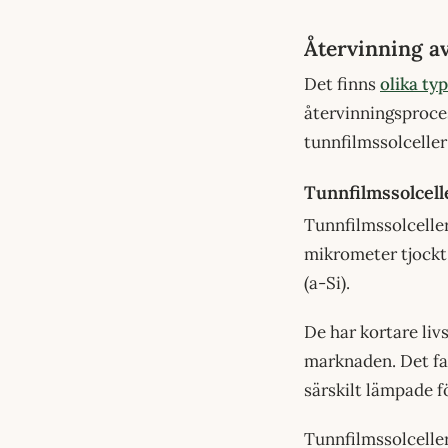
Återvinning av
Det finns
olika ty
återvinningsproces
tunnfilmssolceller 
Tunnfilmssolcell
Tunnfilmssolceller
mikrometer tjockt 
(a-Si).
De har kortare liv
marknaden. Det fak
särskilt lämpade f
Tunnfilmssolceller