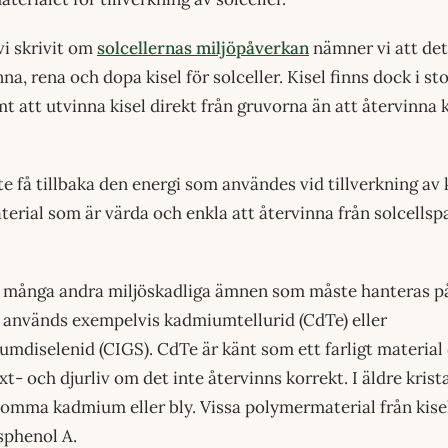
vi skrivit om
solcellernas miljöpåverkan
nämner vi att de
nna, rena och dopa kisel för solceller. Kisel finns dock i s
t att utvinna kisel direkt från gruvorna än att återvinna 
e få tillbaka den energi som användes vid tillverkning av
terial som är värda och enkla att återvinna från solcellsp
t många andra miljöskadliga ämnen som måste hanteras på 
r används exempelvis kadmiumtellurid (CdTe) eller
mdiselenid (CIGS). CdTe är känt som ett farligt material
t- och djurliv om det inte återvinns korrekt. I äldre krista
omma kadmium eller bly. Vissa polymermaterial från kisel
sphenol A.