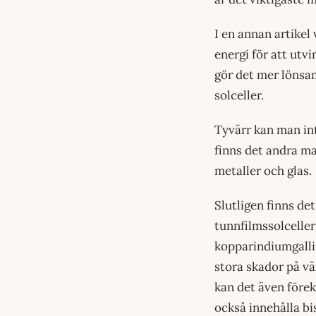
I en annan artikel 
energi för att utvi
gör det mer lönsam
solceller.
Tyvärr kan man int
finns det andra ma
metaller och glas.
Slutligen finns de
tunnfilmssolcelle
kopparindiumgalliu
stora skador på väx
kan det även förek
också innehålla bi