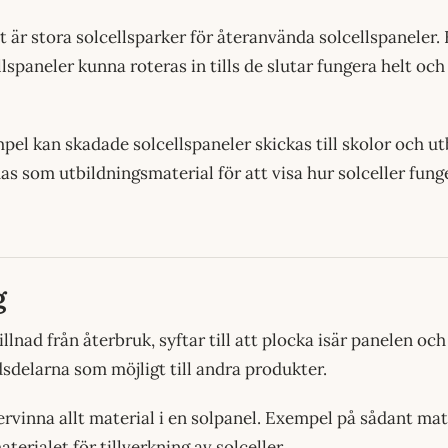
 är stora solcellsparker för återanvända solcellspaneler. 
spaneler kunna roteras in tills de slutar fungera helt och 
pel kan skadade solcellspaneler skickas till skolor och u
s som utbildningsmaterial för att visa hur solceller fun
g
killnad från återbruk, syftar till att plocka isär panelen o
delarna som möjligt till andra produkter.
tervinna allt material i en solpanel. Exempel på sådant mate
aterialet för tillverkning av solceller.