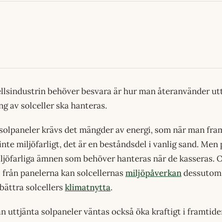
ellsindustrin behöver besvara är hur man återanvänder uttj
ng av solceller ska hanteras.
solpaneler krävs det mängder av energi, som när man fram
är inte miljöfarligt, det är en beståndsdel i vanlig sand. Me
iljöfarliga ämnen som behöver hanteras när de kasseras.
 från panelerna kan solcellernas
miljöpåverkan
dessutom
rbättra solcellers
klimatnytta
.
n uttjänta solpaneler väntas också öka kraftigt i framtiden