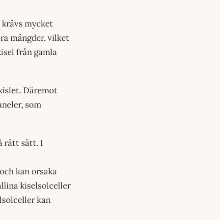
t krävs mycket
tora mängder, vilket
kisel från gamla
 kislet. Däremot
aneler, som
rätt sätt. I
 och kan orsaka
llina kiselsolceller
solceller kan