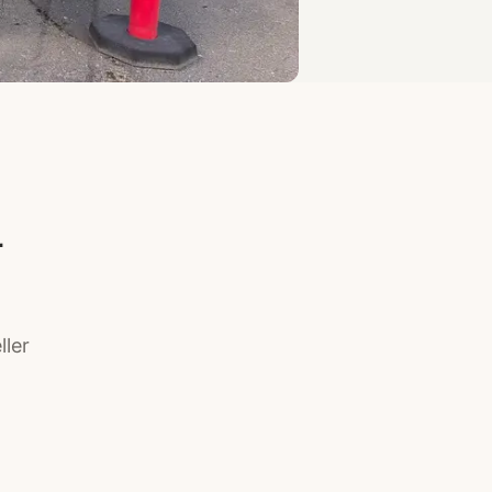
å
ller