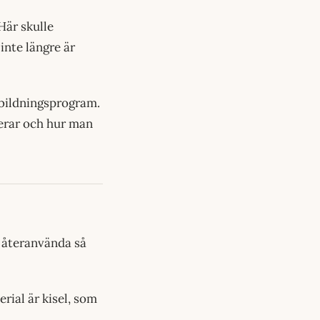
Här skulle
inte längre är
tbildningsprogram.
gerar och hur man
ch återanvända så
rial är kisel, som