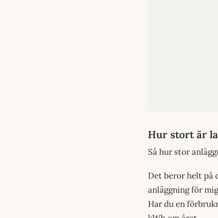
Hur stort är l
Så hur stor anlägg
Det beror helt på 
anläggning för mig
Har du en förbruk
kWh om året.