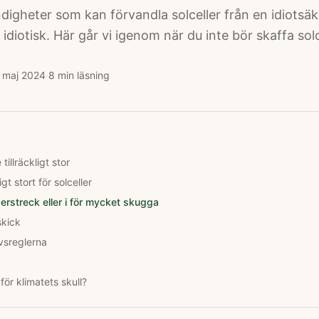
digheter som kan förvandla solceller från en idiotsäk
n idiotisk. Här går vi igenom när du inte bör skaffa solc
 maj 2024
·
8
min läsning
tillräckligt stor
ligt stort för solceller
äderstreck eller i för mycket skugga
 skick
vsreglerna
 för klimatets skull?