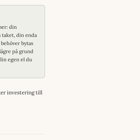
mer: din
 taket, din enda
t behöver bytas
 lägre på grund
din egen el du
r investering till