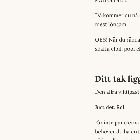
Då kommer du nå e
mest lönsam.
OBS! När du räknar
skaffa elbil, pool
Ditt tak lig
Den allra viktigas
Just det.
Sol
.
Får inte panelerna
behöver du ha en ti