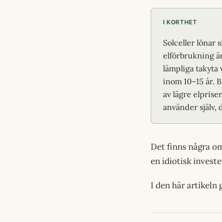
I KORTHET
Solceller lönar s
elförbrukning ä
lämpliga takyta 
inom 10–15 år. B
av lägre elprise
använder själv, 
Det finns några om
en idiotisk investe
I den här artikeln