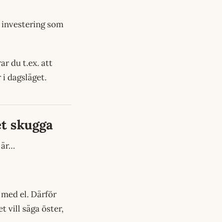
 investering som
r du t.ex. att
 i dagsläget.
ket skugga
 är…
 med el. Därför
t vill säga öster,