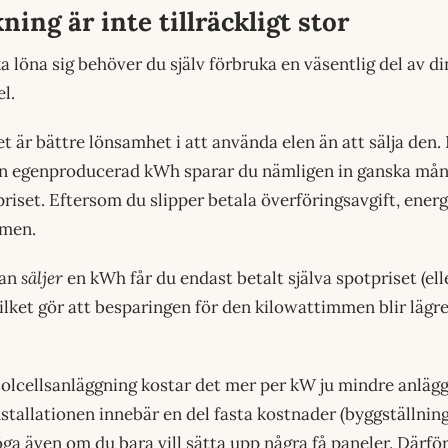
ning är inte tillräckligt stor
ka löna sig behöver du själv förbruka en väsentlig del av di
l.
et är bättre lönsamhet i att använda elen än att sälja den.
 egenproducerad kWh sparar du nämligen in ganska mån
priset. Eftersom du slipper betala överföringsavgift, ene
mmen.
dan
säljer
en kWh får du endast betalt själva spotpriset (ell
Vilket gör att besparingen för den kilowattimmen blir läg
olcellsanläggning kostar det mer per kW ju mindre anlägg
nstallationen innebär en del fasta kostnader (byggställning
öga även om du bara vill sätta upp några få paneler. Därför 