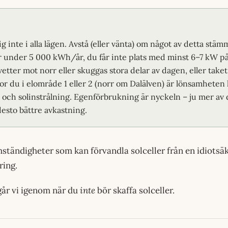
ig inte i alla lägen. Avstå (eller vänta) om något av detta stäm
r under 5 000 kWh/år, du får inte plats med minst 6–7 kW på
vetter mot norr eller skuggas stora delar av dagen, eller take
or du i elområde 1 eller 2 (norr om Dalälven) är lönsamheten
r och solinstrålning. Egenförbrukning är nyckeln – ju mer av 
desto bättre avkastning.
ständigheter som kan förvandla solceller från en idiotsäke
ring.
 går vi igenom när du
inte
bör skaffa solceller.