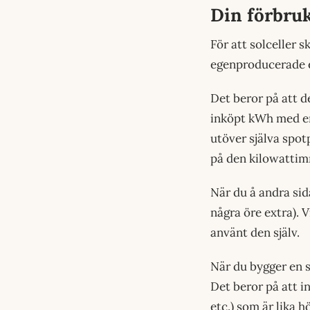
Din förbruk
För att solceller s
egenproducerade e
Det beror på att d
inköpt kWh med en
utöver själva spot
på den kilowatti
När du å andra si
några öre extra). 
använt den själv.
När du bygger en s
Det beror på att i
etc.) som är lika h