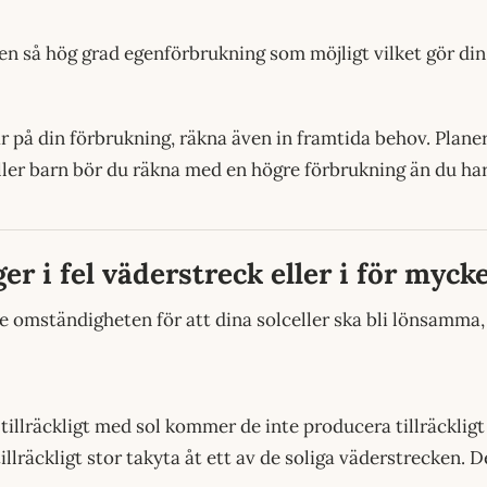
n så hög grad egenförbrukning som möjligt vilket gör din
 på din förbrukning, räkna även in framtida behov. Planera
 eller barn bör du räkna med en högre förbrukning än du har
ger i fel väderstreck eller i för myc
te omständigheten för att dina solceller ska bli lönsamma,
 tillräckligt med sol kommer de inte producera tillräckligt
llräckligt stor takyta åt ett av de soliga väderstrecken. De