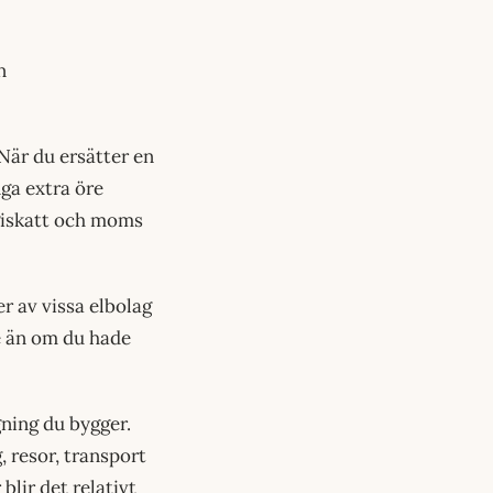
n
 När du ersätter en
ga extra öre
rgiskatt och moms
er av vissa elbolag
re än om du hade
ning du bygger.
, resor, transport
blir det relativt