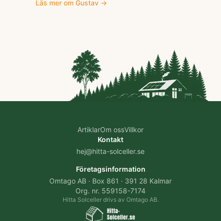
Läs mer om
Gustav
→
Artiklar
Om oss
Villkor
Kontakt
hej@hitta-solceller.se
Företagsinformation
Omtago AB · Box 861 · 391 28 Kalmar
Org. nr. 559158-7174
Hitta Solceller drivs av Omtago AB.