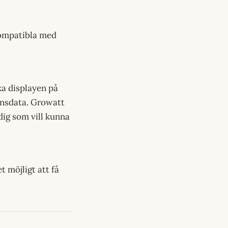
kompatibla med
ska displayen på
onsdata. Growatt
dig som vill kunna
möjligt att få