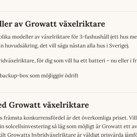
ler av Growatt växelriktare
olika modeller av växelriktare för 3-fashushåll (ett hus m
n huvudsäkring, det vill säga nästan alla hus i Sverige).
dväxelriktare, för dig som vill ha ett batteri – nu eller i 
backup-box som möjliggör ödrift
ed Growatt växelriktare
 främsta konkurrensfördel är det överkomliga priset. Vill
n solcellsinvestering så låg som möjligt är Growatt ett a
skilt Growatts hybridväxelriktare är väldigt prisvärda jäm