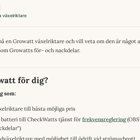
t
 växelriktare
 på en Growatt växelriktare och vill veta om den är något a
enom Growatts för- och nackdelar.
att för dig?
ig som:
xelriktare till bästa möjliga pris
t batteri till CheckWatts tjänst för
frekvensreglering
(OBS!
ckdelar")
idväxelriktare med möjlighet till ödrift vid strömavbrott