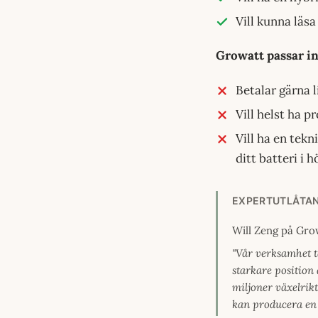
Vill kunna läsa
Growatt passar in
Betalar gärna 
Vill helst ha p
Vill ha en tekn
ditt batteri i 
EXPERTUTLÅTA
Will Zeng på Gro
"Vår verksamhet t
starkare position
miljoner växelrikt
kan producera en 