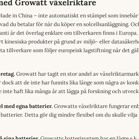
med Growatt växelriktare
ade in China – inte automatiskt en stämpel som innebär 
 vad du betalar för när du köper en solcellsanläggning. Oc
anti är det överlag enklare om tillverkaren finns i Europa
t kinesiska produkter på grund av miljö- eller datasäkerhe
tta tillverkare som följer europeisk lagstiftning när det gäll
öretag.
Growatt har tagit en stor andel av växelriktarmark
 dock att de inte har funnits lika länge som några av kon
 inte haft lika många år att lägga på forskning och utveck
l med egna batterier.
Growatts växelriktare fungerar en
atterier. Detta gör dig mindre flexibel om du skulle vilja
 sina batterier.
Growatts batterisystem har en lägre s.k.