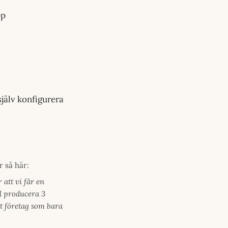
pp
själv konfigurera
 så här:
att vi får en
el producera 3
ett företag som bara