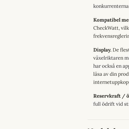
konkurrenterna
Kompatibel me
CheckWatt, vilke
frekvensregleri
Display.
De flest
växelriktaren m
har också en app
läsa av din prod
internetuppkop
Reservkraft / ö
full ödrift vid 