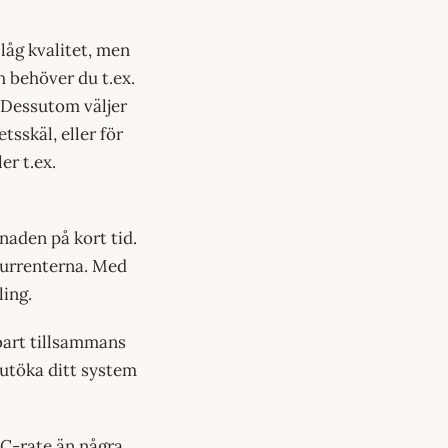
låg kvalitet, men
h behöver du t.ex.
. Dessutom väljer
tsskäl, eller för
er t.ex.
naden på kort tid.
kurrenterna. Med
ling.
bart tillsammans
 utöka ditt system
 C-rate än några