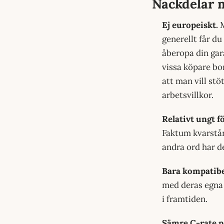
Nackdelar 
Ej europeiskt.
M
generellt får du
åberopa din gar
vissa köpare bor
att man vill stö
arbetsvillkor.
Relativt ungt f
Faktum kvarstår
andra ord har de
Bara kompatibe
med deras egna b
i framtiden.
Sämre C-rate på