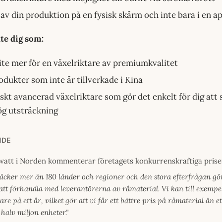
 av din produktion på en fysisk skärm och inte bara i en a
te dig som:
lite mer för en växelriktare av premiumkvalitet
rodukter som inte är tillverkade i Kina
iskt avancerad växelriktare som gör det enkelt för dig att 
hög utsträckning
NDE
watt i Norden kommenterar företagets konkurrenskraftiga priser
äcker mer än 180 länder och regioner och den stora efterfrågan gör 
 att förhandla med leverantörerna av råmaterial. Vi kan till exemp
are på ett år, vilket gör att vi får ett bättre pris på råmaterial än 
halv miljon enheter."