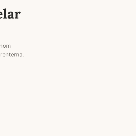
elar
genom
rrenterna.