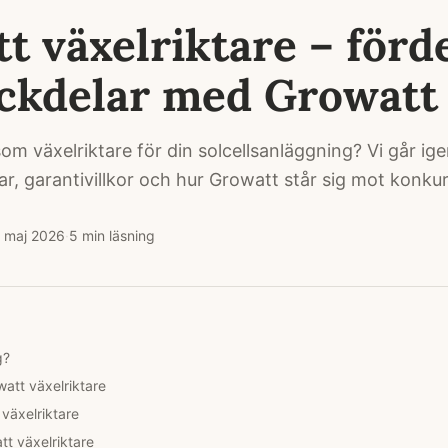
t växelriktare – förd
ckdelar med Growatt
om växelriktare för din solcellsanläggning? Vi går i
ar, garantivillkor och hur Growatt står sig mot konku
 maj 2026
·
5
min läsning
g?
watt växelriktare
växelriktare
t växelriktare