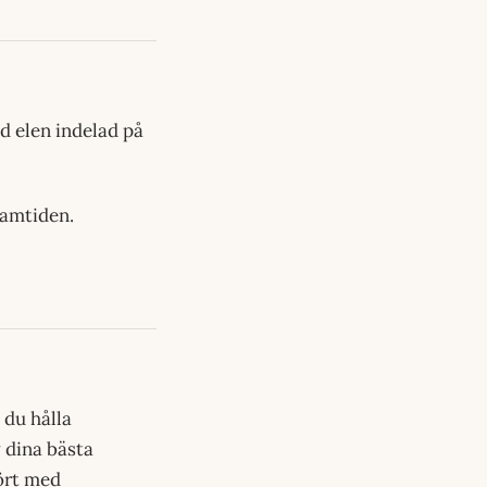
ed elen indelad på
framtiden.
 du hålla
v dina bästa
fört med