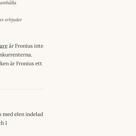
ramhålla
vi erbjuder
are
är Fronius inte
onkurrenterna.
ken är Fronius ett
us med elen indelad
ch 1