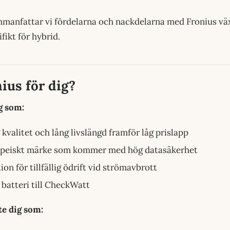
mmanfattar vi fördelarna och nackdelarna med Fronius väx
fikt för hybrid.
ius för dig?
g som:
 kvalitet och lång livslängd framför låg prislapp
uropeiskt märke som kommer med hög datasäkerhet
tion för tillfällig ödrift vid strömavbrott
t batteri till CheckWatt
te dig som: