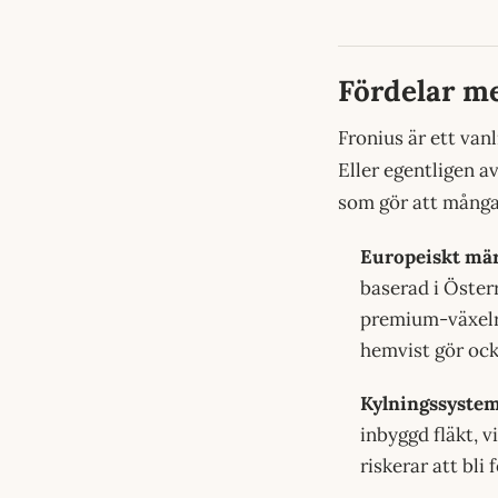
Fördelar me
Fronius är ett vanl
Eller egentligen a
som gör att många
Europeiskt märk
baserad i Österr
premium-växelri
hemvist gör ocks
Kylningssystem 
inbyggd fläkt, v
riskerar att bli 