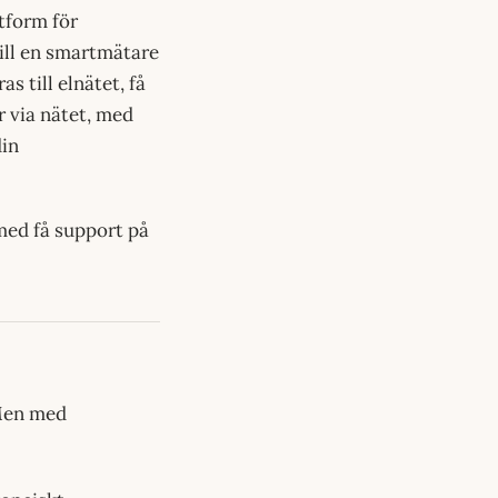
tform för
ill en smartmätare
s till elnätet, få
r via nätet, med
din
med få support på
. Men med