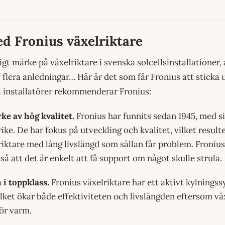
d Fronius växelriktare
igt märke på växelriktare i svenska solcellsinstallationer,
v flera anledningar… Här är det som får Fronius att sticka
 installatörer rekommenderar Fronius:
e av hög kvalitet.
Fronius har funnits sedan 1945, med s
ike. De har fokus på utveckling och kvalitet, vilket resulte
ktare med lång livslängd som sällan får problem. Froniu
å att det är enkelt att få support om något skulle strula.
i toppklass.
Fronius växelriktare har ett aktivt kylningss
ilket ökar både effektiviteten och livslängden eftersom vä
för varm.