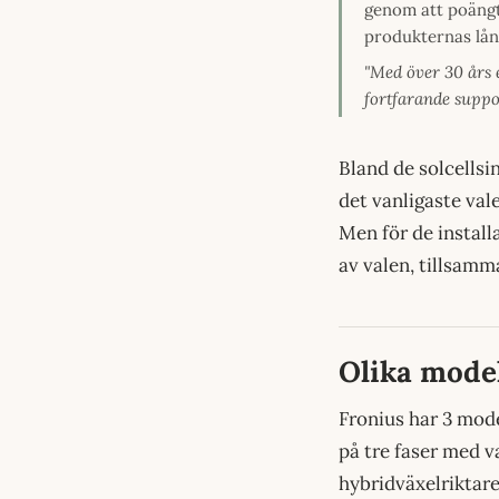
genom att poängte
produkternas lång
"Med över 30 års 
fortfarande suppor
Bland de solcellsi
det vanligaste val
Men för de install
av valen, tillsam
Olika model
Fronius har 3 mode
på tre faser med va
hybridväxelriktare 