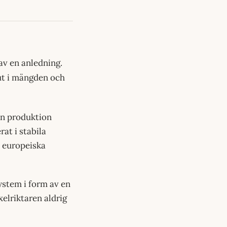
 av en anledning.
 ut i mängden och
in produktion
rat i stabila
s europeiska
ystem i form av en
xelriktaren aldrig