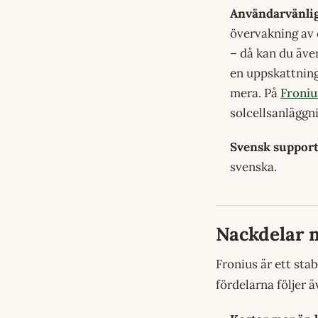
Användarvänlig
övervakning av 
– då kan du även
en uppskattning
mera. På
Froniu
solcellsanläggn
Svensk support
svenska.
Nackdelar 
Fronius är ett stab
fördelarna följer ä