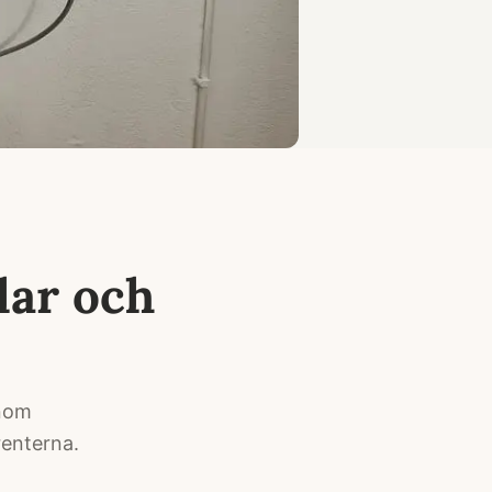
lar och
enom
renterna.