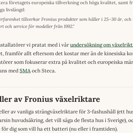
ra företagets europeiska tillverkning och höga kvalitet, samt f
a livslängd:
erfarenhet tillverkar Fronius produkter som håller i 25–30 år, och 
t och service för modeller från 1992."
nstallatörer vi pratat med i vår
undersökning om växelrikt
et, framför allt eftersom det kostar mer än de kinesiska k
atörer som fokuserar extra på kvalitet och europeiska mär
mans med
SMA
och Steca.
ler av Fronius växelriktare
ller av vanliga strängväxelriktare för 3-fashushåll (ett h
rsin huvudsäkring, det vill säga de flesta hus i Sverige), o
för dig som vill ha ett batteri (nu eller i framtiden).