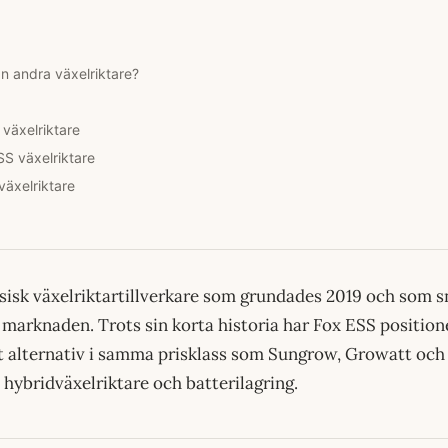
ån andra växelriktare?
växelriktare
S växelriktare
växelriktare
sisk växelriktartillverkare som grundades 2019 och som s
marknaden. Trots sin korta historia har Fox ESS position
t alternativ i samma prisklass som Sungrow, Growatt o
 hybridväxelriktare och batterilagring.