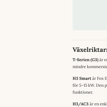
Växelrikta
T-Serien (G3)
är e
mindre kommersiell
H3 Smart
är Fox 
för 5–15 kW. Den p
funktioner.
H3/AC3
är en enkl