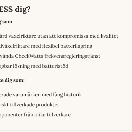
ESS dig?
g som:
svärd växelriktare utan att kompromissa med kvalitet
dväxelriktare med flexibel batterilagring
nvända CheckWatts frekvensregleringstjänst
yggbar lösning med batteristöd
te dig som:
erade varumärken med lång historik
iskt tillverkade produkter
mponenter från olika tillverkare