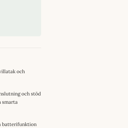
villatak och
nslutning och stöd
ch smarta
a batterifunktion