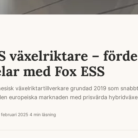
S växelriktare – förde
lar med Fox ESS
nesisk växelriktartillverkare grundad 2019 som snabb
 den europeiska marknaden med prisvärda hybridväxel
 februari 2025
·
4
min läsning