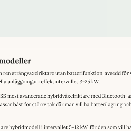
rmodeller
n ren strängväxelriktare utan batterifunktion, avsedd för 
a anläggningar i effektintervallet 3–25 kW.
ESS mest avancerade hybridväxelriktare med Bluetooth-a
assar bäst för större tak där man vill ha batterilagring o
are hybridmodell i intervallet 5–12 kW, för den som vill h